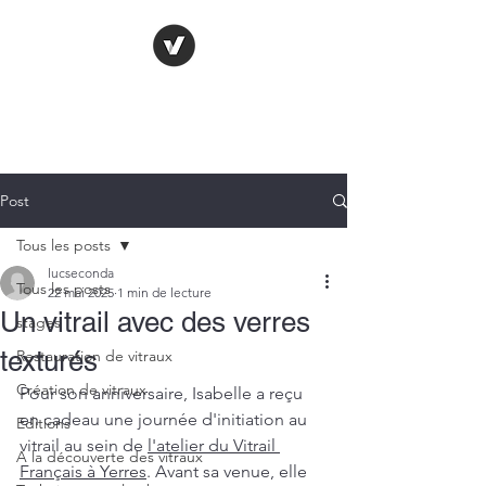
LE VITRAIL
FRANÇAIS
Post
Tous les posts
lucseconda
Tous les posts
22 mai 2025
1 min de lecture
Un vitrail avec des verres
stages
texturés
Restauration de vitraux
Création de vitraux
Pour son anniversaire, Isabelle a reçu 
en cadeau une journée d'initiation au 
Editions
vitrail au sein de 
l'atelier du Vitrail 
A la découverte des vitraux
Français à Yerres
. Avant sa venue, elle 