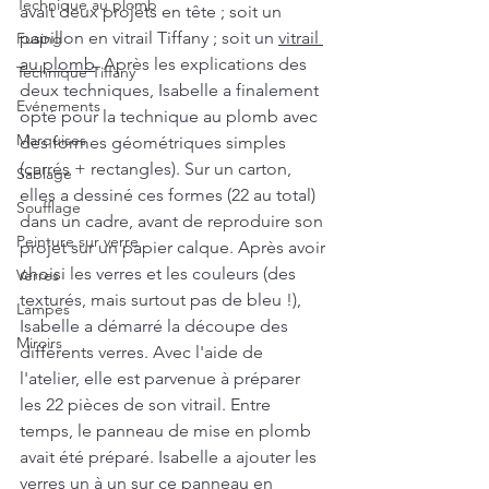
Technique au plomb
avait deux projets en tête ; soit un 
papillon en vitrail Tiffany ; soit un 
vitrail 
Fusing
au plomb
. Après les explications des 
Technique Tiffany
deux techniques, Isabelle a finalement 
Evénements
opté pour la technique au plomb avec 
Marquises
des formes géométriques simples 
(carrés + rectangles). Sur un carton, 
Sablage
elles a dessiné ces formes (22 au total) 
Soufflage
dans un cadre, avant de reproduire son 
Peinture sur verre
projet sur un papier calque. Après avoir 
choisi les verres et les couleurs (des 
Verres
texturés, mais surtout pas de bleu !), 
Lampes
Isabelle a démarré la découpe des 
Miroirs
différents verres. Avec l'aide de 
l'atelier, elle est parvenue à préparer 
les 22 pièces de son vitrail. Entre 
temps, le panneau de mise en plomb 
avait été préparé. Isabelle a ajouter les 
verres un à un sur ce panneau en 