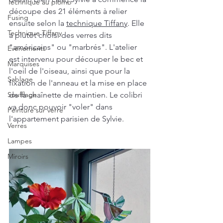
Technique au plomb
découpe des 21 éléments à relier 
Fusing
ensuite selon la 
technique Tiffany
. Elle 
Technique Tiffany
a plutôt choisi des verres dits 
"américains" ou "marbrés". L'atelier 
Evénements
est intervenu pour découper le bec et 
Marquises
l'oeil de l'oiseau, ainsi que pour la 
Sablage
fixation de l'anneau et la mise en place 
Soufflage
de la chaînette de maintien. Le colibri 
va donc pouvoir "voler" dans 
Peinture sur verre
l'appartement parisien de Sylvie.
Verres
Lampes
Miroirs