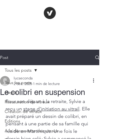
LE VITRAIL
FRANÇAIS
Post
Tous les posts
lucseconda
Tous les posts
2 déc. 2025
1 min de lecture
Le colibri en suspension
stages
Pour son départ à la retraite, Sylvie a 
Restauration de vitraux
reçu un 
stage d'initiation au vitrail
. Elle 
Création de vitraux
avait préparé un dessin de colibri, en 
Editions
pensant à une partie de sa famille qui 
A la découverte des vitraux
réside en Martinique. Une fois le 
dessin bien calé, Sylvie a commencé la 