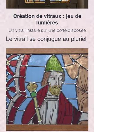
Création de vitraux : jeu de
lumières
Un vitrail installé sur une porte disposée
entre la maison et la verrière. L'intérieur de
Le vitrail se conjugue au pluriel
la maison bénéficie ainsi de la lumière de
la verrière.