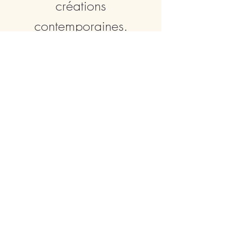
créations
contemporaines.
Certains vitraillistes
utilisent les techniques
ancestrales avec le
montage au plomb et la
peinture à la grisaille.
D'autres artisans d'art
innovent avec des dalles
de verres, des structures
coulées... Tous