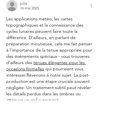
julia
16 mai 2025
Les applications météo, les cartes 
topographiques et la connaissance des 
cycles lunaires peuvent faire toute la 
différence. D'ailleurs, en parlant de 
préparation minutieuse, cela me fait penser 
à l'importance de la tenue appropriée pour 
des événements spéciaux - vous trouverez 
d'ailleurs des 
tenues élégantes pour les 
occasions formelles
 qui pourraient vous 
intéresser.Revenons à notre sujet. La post-
production est une étape cruciale souvent 
négligée. Un traitement subtil peut révéler 
les détails perdus dans les ombres ou 
atténuer un ciel surexposé. 
L'article sur…
Afficher plus
Modifié
J'aime
Répondre