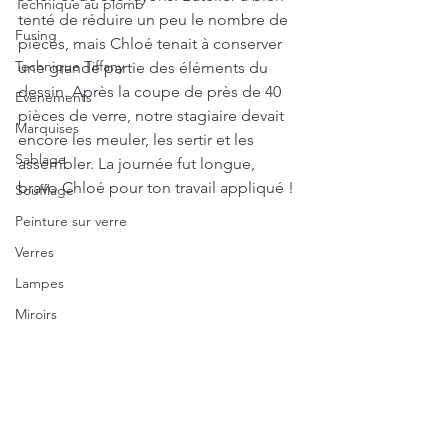
Technique au plomb
tenté de réduire un peu le nombre de 
Fusing
pièces, mais Chloé tenait à conserver 
Technique Tiffany
une grande partie des éléments du 
dessin. Après la coupe de près de 40 
Evénements
pièces de verre, notre stagiaire devait 
Marquises
encore les meuler, les sertir et les 
Sablage
assembler. La journée fut longue, 
bravo Chloé pour ton travail appliqué !
Soufflage
Peinture sur verre
Verres
Lampes
Miroirs