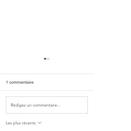
1 commentaire
Les oiseaux de C
Des courbes et des lignes
Rédigez un commentaire...
Les plus récents