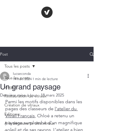
LE VITRAIL
FRANÇAIS
Post
Tous les posts
lucseconda
Tous les posts
14 nov. 2024
1 min de lecture
Un grand paysage
stages
Dernière mise à jour :
18 mars 2025
Restauration de vitraux
Parmi les motifs disponibles dans les 
Création de vitraux
pages des classeurs de 
l’atelier du 
Editions
Vitrail Français
, Chloé a retenu un 
paysage surplombé d’un magnifique 
A la découverte des vitraux
soleil et de ses rayons. L’atelier a bien 