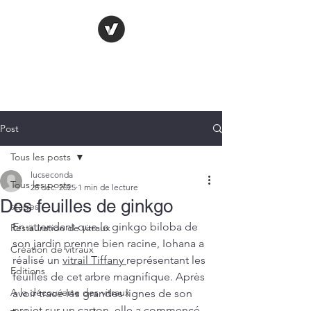
LE VITRAIL
FRANÇAIS
Post
Tous les posts
lucseconda
Tous les posts
28 déc. 2025
1 min de lecture
Des feuilles de ginkgo
stages
En attendant que le ginkgo biloba de 
Restauration de vitraux
son jardin prenne bien racine, Iohana a 
Création de vitraux
réalisé un 
vitrail Tiffany 
représentant les 
Editions
feuilles de cet arbre magnifique. Après 
A la découverte des vitraux
avoir tracé les grandes lignes de son 
projet sur un carton, elle a commencé 