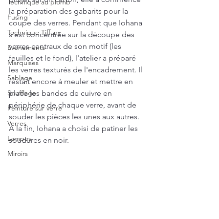
Technique au plomb
la préparation des gabarits pour la 
Fusing
coupe des verres. Pendant que Iohana 
Technique Tiffany
s'est concentrée sur la découpe des 
verres centraux de son motif (les 
Evénements
feuilles et le fond), l'atelier a préparé 
Marquises
les verres texturés de l'encadrement. Il 
Sablage
restait encore à meuler et mettre en 
Soufflage
place les bandes de cuivre en 
périphérie de chaque verre, avant de 
Peinture sur verre
souder les pièces les unes aux autres. 
Verres
A la fin, Iohana a choisi de patiner les 
Lampes
soudures en noir.  
Miroirs