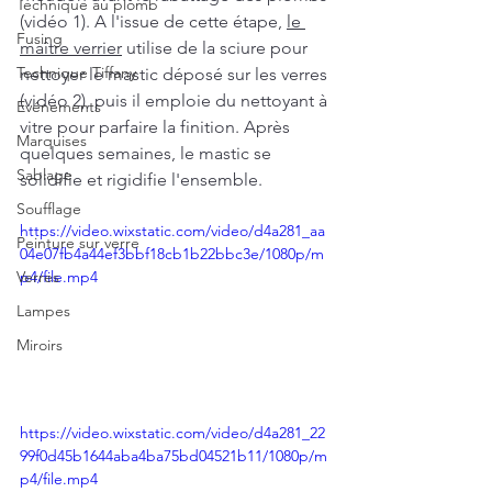
Technique au plomb
(vidéo 1). A l'issue de cette étape, 
le 
Fusing
maître verrier
 utilise de la sciure pour 
Technique Tiffany
nettoyer le mastic déposé sur les verres 
(vidéo 2), puis il emploie du nettoyant à 
Evénements
vitre pour parfaire la finition. Après 
Marquises
quelques semaines, le mastic se 
Sablage
solidifie et rigidifie l'ensemble. 
Soufflage
https://video.wixstatic.com/video/d4a281_aa
Peinture sur verre
04e07fb4a44ef3bbf18cb1b22bbc3e/1080p/m
Verres
p4/file.mp4
Lampes
Miroirs
https://video.wixstatic.com/video/d4a281_22
99f0d45b1644aba4ba75bd04521b11/1080p/m
p4/file.mp4