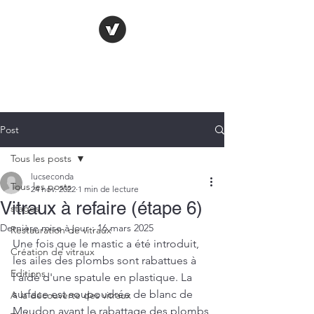
LE VITRAIL
FRANÇAIS
Post
Tous les posts
lucseconda
Tous les posts
24 nov. 2022
1 min de lecture
Vitraux à refaire (étape 6)
stages
Dernière mise à jour :
16 mars 2025
Restauration de vitraux
Une fois que le mastic a été introduit, 
Création de vitraux
les ailes des plombs sont rabattues à 
Editions
l'aide d'une spatule en plastique. La 
surface est soupoudrée de blanc de 
A la découverte des vitraux
Meudon avant le rabattage des plombs 