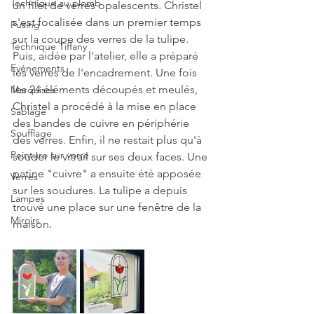
Technique au plomb
un filet de verres opalescents. Christel 
s'est focalisée dans un premier temps 
Fusing
sur la coupe des verres de la tulipe. 
Technique Tiffany
Puis, aidée par l'atelier, elle a préparé 
Evénements
les verres de l'encadrement. Une fois 
les 24 éléments découpés et meulés, 
Marquises
Christel a procédé à la mise en place 
Sablage
des bandes de cuivre en périphérie 
Soufflage
des verres. Enfin, il ne restait plus qu'à 
Peinture sur verre
souder le vitrail sur ses deux faces. Une 
patine "cuivre" a ensuite été apposée 
Verres
sur les soudures. La tulipe a depuis 
Lampes
trouvé une place sur une fenêtre de la 
Miroirs
maison. 