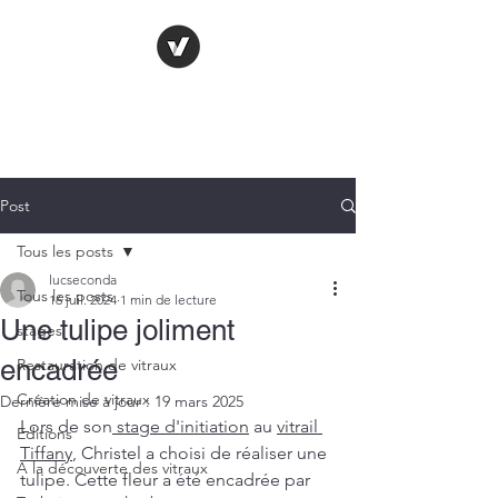
LE VITRAIL
FRANÇAIS
Post
Tous les posts
lucseconda
Tous les posts
16 juil. 2024
1 min de lecture
Une tulipe joliment
stages
encadrée
Restauration de vitraux
Création de vitraux
Dernière mise à jour :
19 mars 2025
Lors de son
 stage d'initiation
 au 
vitrail 
Editions
Tiffany
, Christel a choisi de réaliser une 
A la découverte des vitraux
tulipe. Cette fleur a été encadrée par 