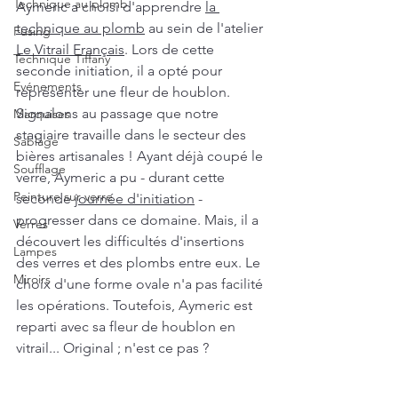
Technique au plomb
Aymeric a choisi d'apprendre 
la 
technique au plomb
 au sein de l'atelier 
Fusing
Le Vitrail Français
. Lors de cette 
Technique Tiffany
seconde initiation, il a opté pour 
Evénements
représenter une fleur de houblon. 
Signalons au passage que notre 
Marquises
stagiaire travaille dans le secteur des 
Sablage
bières artisanales ! Ayant déjà coupé le 
Soufflage
verre, Aymeric a pu - durant cette 
Peinture sur verre
seconde 
journée d'initiation
 - 
progresser dans ce domaine. Mais, il a 
Verres
découvert les difficultés d'insertions 
Lampes
des verres et des plombs entre eux. Le 
Miroirs
choix d'une forme ovale n'a pas facilité 
les opérations. Toutefois, Aymeric est 
reparti avec sa fleur de houblon en 
vitrail... Original ; n'est ce pas ?