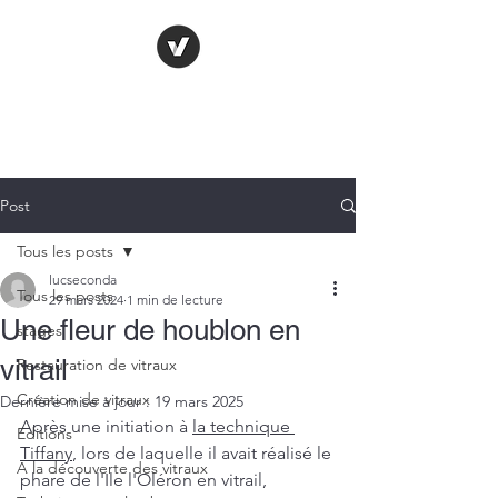
LE VITRAIL
FRANÇAIS
Post
Tous les posts
lucseconda
Tous les posts
29 mars 2024
1 min de lecture
Une fleur de houblon en
stages
vitrail
Restauration de vitraux
Création de vitraux
Dernière mise à jour :
19 mars 2025
Après une initiation à 
la technique 
Editions
Tiffany
, lors de laquelle il avait réalisé le 
A la découverte des vitraux
phare de l'Ile l'Oléron en vitrail, 