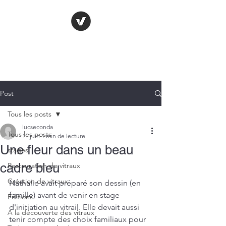
LE VITRAIL
FRANÇAIS
Post
Tous les posts
lucseconda
Tous les posts
11 juin
1 min de lecture
Une fleur dans un beau
stages
cadre bleu
Restauration de vitraux
Création de vitraux
Nathalie avait préparé son dessin (en 
famille) avant de venir en stage 
Editions
d'initiation au vitrail. Elle devait aussi 
A la découverte des vitraux
tenir compte des choix familiaux pour 