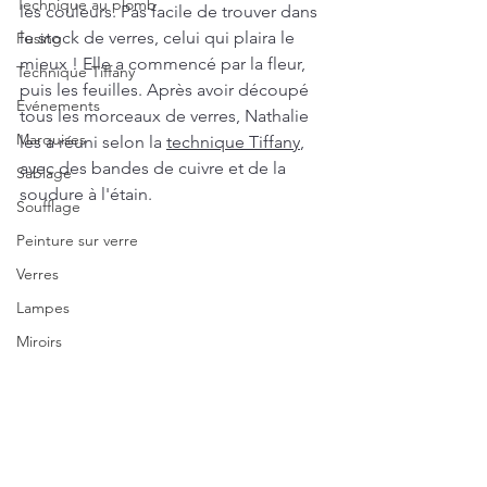
Technique au plomb
les couleurs. Pas facile de trouver dans 
le stock de verres, celui qui plaira le 
Fusing
mieux ! Elle a commencé par la fleur, 
Technique Tiffany
puis les feuilles. Après avoir découpé 
Evénements
tous les morceaux de verres, Nathalie 
Marquises
les a réuni selon la 
technique Tiffany
, 
avec des bandes de cuivre et de la 
Sablage
soudure à l'étain. 
Soufflage
Peinture sur verre
Verres
Lampes
Miroirs