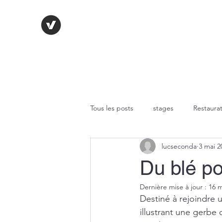
LE VITRAIL FRANÇAIS
Tous les posts
stages
Restaurat
lucseconda
3 mai 2
Technique au plomb
Fusing
Du blé po
Dernière mise à jour :
16 m
Peinture sur verre
Verres
Destiné à rejoindre u
illustrant une gerbe 