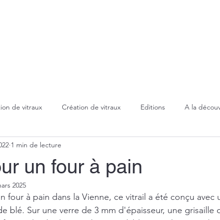
Accueil
Création/Fabrication
Restaura
ion de vitraux
Création de vitraux
Editions
A la découv
022
1 min de lecture
Technique Tiffany
Evénements
Marquises
Sablage
ur un four à pain
ars 2025
Lampes
Miroirs
n four à pain dans la Vienne, ce vitrail a été conçu avec 
de blé. Sur une verre de 3 mm d'épaisseur, une grisaille 