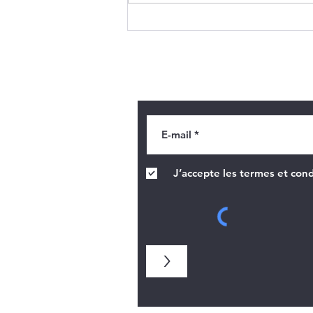
Des cives pour un vitrail
Recevoir des informatio
J’accepte les termes et cond
>