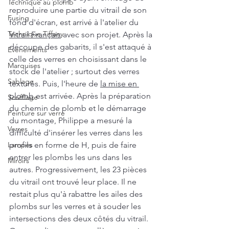
Technique au plomb
reproduire une partie du vitrail de son 
Fusing
fond d'écran, est arrivé à l'atelier du 
Technique Tiffany
Vitrail Français
 avec son projet. Après la 
découpe des gabarits, il s'est attaqué à 
Evénements
celle des verres en choisissant dans le 
Marquises
stock de l'atelier ; surtout des verres 
Sablage
texturés. Puis, l'heure de 
la mise en 
plomb
 est arrivée. Après la préparation 
Soufflage
du chemin de plomb et le démarrage 
Peinture sur verre
du montage, Philippe a mesuré la 
Verres
difficulté d'insérer les verres dans les 
Lampes
profils en forme de H, puis de faire 
entrer les plombs les uns dans les 
Miroirs
autres. Progressivement, les 23 pièces 
du vitrail ont trouvé leur place. Il ne 
restait plus qu'à rabattre les ailes des 
plombs sur les verres et à souder les 
intersections des deux côtés du vitrail. 