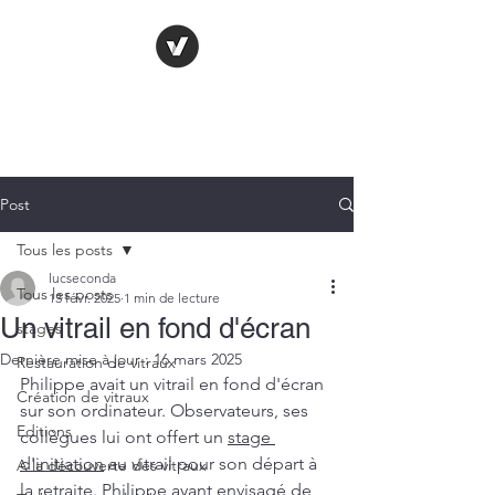
LE VITRAIL
FRANÇAIS
Post
Tous les posts
lucseconda
Tous les posts
13 févr. 2025
1 min de lecture
Un vitrail en fond d'écran
stages
Dernière mise à jour :
16 mars 2025
Restauration de vitraux
Philippe avait un vitrail en fond d'écran 
Création de vitraux
sur son ordinateur. Observateurs, ses 
Editions
collègues lui ont offert un 
stage 
d'initiation
 au vitrail pour son départ à 
A la découverte des vitraux
la retraite. Philippe ayant envisagé de 