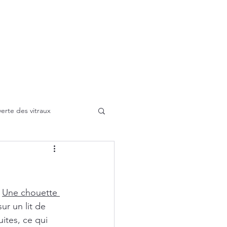
tion
Stage
Types de vitraux
A propos
Galerie
Contact
Blog
lu
erte des vitraux
Soufflage
 
Une chouette 
ur un lit de 
ites, ce qui 