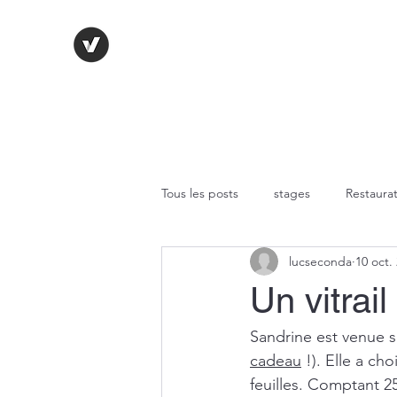
LE VITRAIL FRANÇAIS
Tous les posts
stages
Restaurat
lucseconda
10 oct.
Technique au plomb
Fusing
Un vitrai
Peinture sur verre
Verres
Sandrine est venue s
cadeau
 !). Elle a ch
feuilles. Comptant 25