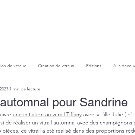
Accueil
Création/Fabrication
Restaura
ion de vitraux
Création de vitraux
Editions
A la découv
 2023
1 min de lecture
Technique Tiffany
Evénements
Marquises
Sablage
l automnal pour Sandrine
Lampes
Miroirs
uivre 
une initiation au vitrail Tiffany
 avec sa fille Julie ( cf :
oisi de réaliser un vitrail automnal avec des champignons s
 pièces, ce vitrail a été réalisé dans des proportions rédu