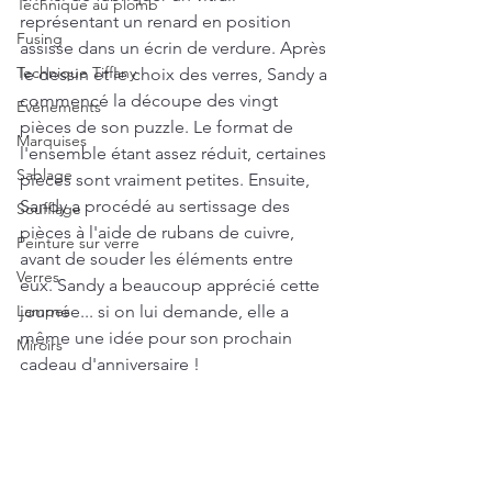
Technique au plomb
représentant un renard en position 
Fusing
assisse dans un écrin de verdure. Après 
Technique Tiffany
le dessin et le choix des verres, Sandy a 
commencé la découpe des vingt 
Evénements
pièces de son puzzle. Le format de 
Marquises
l'ensemble étant assez réduit, certaines 
Sablage
pièces sont vraiment petites. Ensuite, 
Sandy a procédé au sertissage des 
Soufflage
pièces à l'aide de rubans de cuivre, 
Peinture sur verre
avant de souder les éléments entre 
Verres
eux. Sandy a beaucoup apprécié cette 
Lampes
journée... si on lui demande, elle a 
même une idée pour son prochain 
Miroirs
cadeau d'anniversaire !