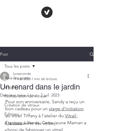
LE VITRAIL
FRANÇAIS
Post
Tous les posts
lucseconda
Tous les posts
11 mai 2023
1 min de lecture
Un renard dans le jardin
stages
Dernière mise à jour :
7 juil. 2023
Restauration de vitraux
Pour son anniversaire, Sandy a reçu un 
Création de vitraux
bon cadeau pour un 
stage d'initiation
Editions
au vitrail Tiffany à l'atelier du 
Vitrail 
Français
 à Yerres. Cette jeune Maman a 
A la découverte des vitraux
choisi de fabriquer un vitrail 