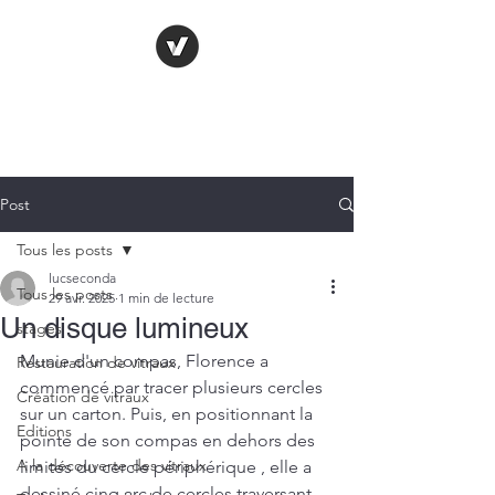
LE VITRAIL
FRANÇAIS
Post
Tous les posts
lucseconda
Tous les posts
29 avr. 2025
1 min de lecture
Un disque lumineux
stages
Munie d'un compas, Florence a 
Restauration de vitraux
commencé par tracer plusieurs cercles 
Création de vitraux
sur un carton. Puis, en positionnant la 
Editions
pointe de son compas en dehors des 
A la découverte des vitraux
limites du cercle périphérique , elle a 
dessiné cinq arc de cercles traversant 