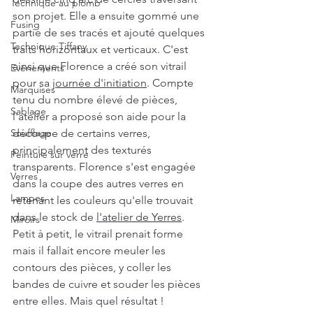
Technique au plomb
son projet. Elle a ensuite gommé une 
Fusing
partie de ses tracés et ajouté quelques 
Technique Tiffany
traits horizontaux et verticaux. C'est 
ainsi que Florence a créé son vitrail 
Evénements
pour sa 
journée d'initiation
. Compte 
Marquises
tenu du nombre élevé de pièces, 
Sablage
l'atelier a proposé son aide pour la 
Soufflage
découpe de certains verres, 
principalement des texturés 
Peinture sur verre
transparents. Florence s'est engagée 
Verres
dans la coupe des autres verres en 
Lampes
retenant les couleurs qu'elle trouvait 
dans le stock de 
l'atelier de Yerres
. 
Miroirs
Petit à petit, le vitrail prenait forme 
mais il fallait encore meuler les 
contours des pièces, y coller les 
bandes de cuivre et souder les pièces 
entre elles. Mais quel résultat !