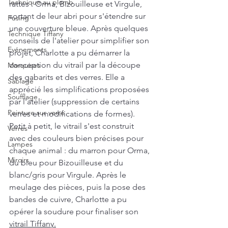
Technique au plomb
rattes : Orma, Bizouilleuse et Virgule, 
sortant de leur abri pour s'étendre sur 
Fusing
une couverture bleue. Après quelques 
Technique Tiffany
conseils de l'atelier pour simplifier son 
Evénements
projet, Charlotte a pu démarrer la 
conception du vitrail par la d
écoupe 
Marquises
des gabarits et des 
verres. Elle a 
Sablage
apprécié les simplifications proposées 
Soufflage
par l'atelier (suppression de certains 
Peinture sur verre
verres et modifications de formes). 
Petit à petit, le vitrail s'est construit 
Verres
avec des couleurs bien précises pour 
Lampes
chaque animal : du marron pour Orma, 
Miroirs
du bleu pour Bizouilleuse et du 
blanc/gris pour Virgule. Après le 
meulage des pièces, puis la pose des 
bandes de cuivre, Charlotte a pu 
opérer la soudure pour finaliser son 
vitrail Tiffany.