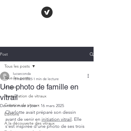
LE VITRAIL
FRANÇAIS
Post
Tous les posts
lucseconda
Tous les posts
13 mars 2025
1 min de lecture
Une photo de famille en
stages
vitrail
Restauration de vitraux
Création de vitraux
Dernière mise à jour :
16 mars 2025
Charlotte avait préparé son dessin 
Editions
avant de venir en 
initiation vitrail
. Elle 
A la découverte des vitraux
s'est inspirée d'une photo de ses trois 