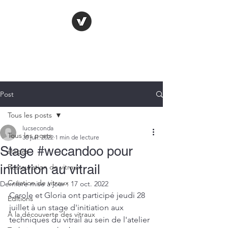
LE VITRAIL
FRANÇAIS
Post
Tous les posts
lucseconda
Tous les posts
30 juil. 2022
1 min de lecture
Stage #wecandoo pour
stages
initiation au vitrail
Restauration de vitraux
Création de vitraux
Dernière mise à jour :
17 oct. 2022
Carole et Gloria ont participé jeudi 28 
Editions
juillet à un stage d'initiation aux 
A la découverte des vitraux
techniques du vitrail au sein de l'atelier 