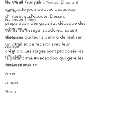
Technique au plomb
du 
Vitrail Français
 à Yerres. Elles ont 
suivi cette journée avec beaucoup 
Fusing
d'intérêt et d'écoute. Dessin, 
Technique Tiffany
préparation des gabarits, découpe des 
Evénements
verres, sertissage, soudure... autant 
d'étapes qui leur a permis de réaliser 
Marquises
un vitrail et de repartir avec leur 
Sablage
création. Les stages sont proposés via 
Soufflage
la plateforme 
#wecandoo
 qui gère les 
Peinture sur verre
réservations. 
Verres
Lampes
Miroirs