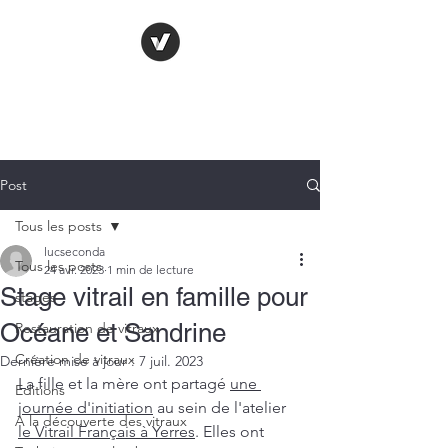
LE VITRAIL
FRANÇAIS
Post
Tous les posts
lucseconda
Tous les posts
24 avr. 2023
1 min de lecture
Stage vitrail en famille pour
stages
Océane et Sandrine
Restauration de vitraux
Création de vitraux
Dernière mise à jour :
7 juil. 2023
La fille et la mère ont partagé 
une 
Editions
journée d'initiation
 au sein de l'atelier 
A la découverte des vitraux
le Vitrail Français à Yerres
. Elles ont 