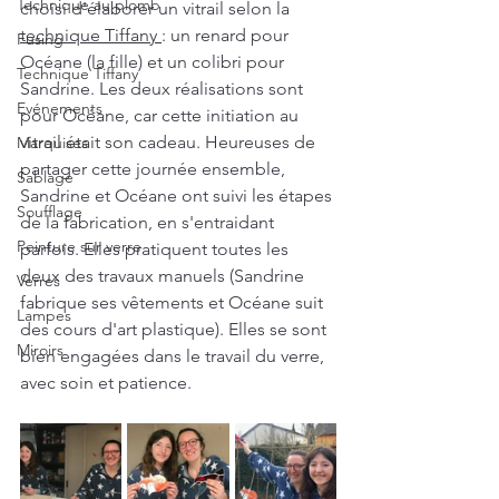
Technique au plomb
choisi d'élaborer un vitrail selon la 
technique Tiffany 
: un renard pour 
Fusing
Océane (la fille) et un colibri pour 
Technique Tiffany
Sandrine. Les deux réalisations sont 
Evénements
pour Océane, car cette initiation au 
vitrail était son cadeau. Heureuses de 
Marquises
partager cette journée ensemble, 
Sablage
Sandrine et Océane ont suivi les étapes 
Soufflage
de la fabrication, en s'entraidant 
Peinture sur verre
parfois. Elles pratiquent toutes les 
deux des travaux manuels (Sandrine 
Verres
fabrique ses vêtements et Océane suit 
Lampes
des cours d'art plastique). Elles se sont 
Miroirs
bien engagées dans le travail du verre, 
avec soin et patience. 