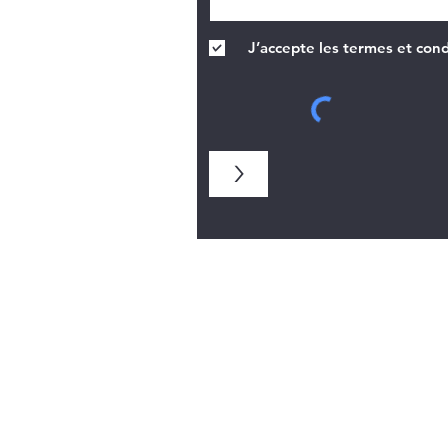
J’accepte les termes et cond
>
Types de vitraux :
vitrail rel