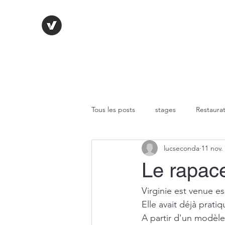
LE VITRAIL FRANÇAIS
Tous les posts
stages
Restaurat
lucseconda
11 nov.
Technique au plomb
Fusing
Le rapac
Peinture sur verre
Verres
Virginie est venue es
Elle avait déjà pratiq
A partir d'un modèle