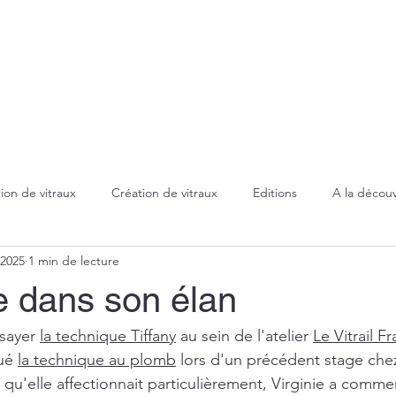
Accueil
Création/Fabrication
Restaura
ion de vitraux
Création de vitraux
Editions
A la découv
 2025
1 min de lecture
Technique Tiffany
Evénements
Marquises
Sablage
e dans son élan
Lampes
Miroirs
sayer 
la technique Tiffany
 au sein de l'atelier 
Le Vitrail Fr
ué 
la technique au plomb
 lors d'un précédent stage chez
 qu'elle affectionnait particulièrement, Virginie a comme