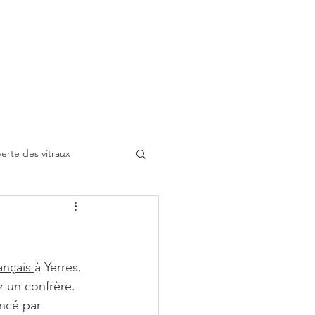
tion
Stage
Types de vitraux
A propos
Galerie
Contact
Blog
lu
erte des vitraux
Soufflage
ançais 
à Yerres. 
 un confrère. 
ncé par 