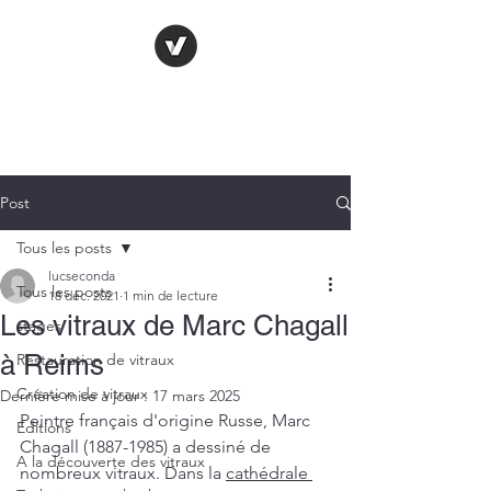
LE VITRAIL
FRANÇAIS
Post
Tous les posts
lucseconda
Tous les posts
18 déc. 2021
1 min de lecture
Les vitraux de Marc Chagall
stages
à Reims
Restauration de vitraux
Création de vitraux
Dernière mise à jour :
17 mars 2025
Peintre français d'origine Russe, Marc 
Editions
Chagall (1887-1985) a dessiné de 
A la découverte des vitraux
nombreux vitraux. Dans la 
cathédrale 