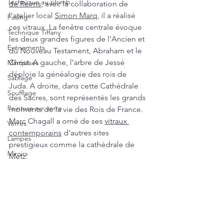
Technique au plomb
de Reims
, avec la collaboration de 
l'atelier local 
Simon Marq
, il a réalisé 
Fusing
ces vitraux. La fenêtre centrale évoque 
Technique Tiffany
les deux grandes figures de l'Ancien et 
Evénements
du Nouveau Testament, Abraham et le 
Christ. A gauche, l'arbre de Jessé 
Marquises
déploie la généalogie des rois de 
Sablage
Juda. A droite, dans cette Cathédrale 
Soufflage
des Sacres, sont représentés les grands 
Peinture sur verre
moments de la vie des Rois de France. 
Marc Chagall a orné de ses 
vitraux 
Verres
contemporains
 d'autres sites 
Lampes
prestigieux comme la cathédrale de 
Miroirs
Metz. 