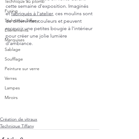
Technique au plomb
cette semaine d'exposition. Imaginés 
Fusing
et 
fabriqués à l'atelier
, ces moulins sont 
Technique Tiffany
de différentes couleurs et peuvent 
recevoir une petites bougie à l'intérieur 
Evénements
pour créer une jolie lumière 
Marquises
d'ambiance. 
Sablage
Soufflage
Peinture sur verre
Verres
Lampes
Miroirs
Création de vitraux
Technique Tiffany