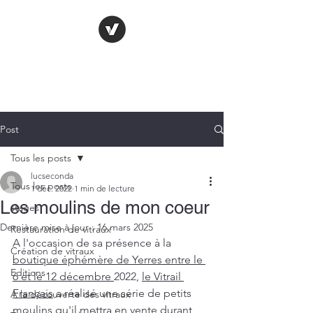
LE VITRAIL
FRANÇAIS
Post
Tous les posts
lucseconda
Tous les posts
1 déc. 2022
1 min de lecture
Les moulins de mon coeur
stages
Dernière mise à jour :
16 mars 2025
Restauration de vitraux
A l'occasion de sa présence à la 
Création de vitraux
boutique éphémère de Yerres entre le 
Editions
6 et le 12 décembre 
2022, 
le Vitrail 
Français
 a réalisé une série de petits 
A la découverte des vitraux
moulins qu'il mettra en vente durant 