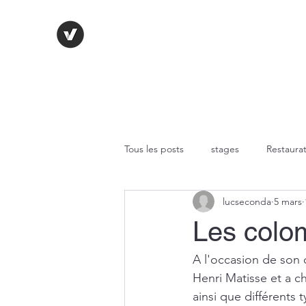
LE VITRAIL FRANÇAIS
Tous les posts
stages
Restaurat
lucseconda
5 mars
Technique au plomb
Fusing
Les colo
Peinture sur verre
Verres
A l'occasion de son
Henri Matisse et a c
ainsi que différents 