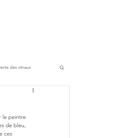
tion
Stage
Types de vitraux
A propos
Galerie
Contact
Blog
lu
erte des vitraux
Soufflage
r le peintre 
es de bleu, 
e ces 