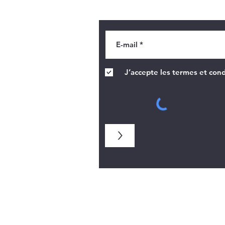
Recevoir des informatio
J’accepte les termes et cond
>
Types de vitraux :
vitrail rel