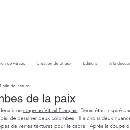
Accueil
Création/Fabrication
Restaura
ion de vitraux
Création de vitraux
Editions
A la découv
1 min de lecture
Technique Tiffany
Evénements
Marquises
Sablage
mbes de la paix
Lampes
Miroirs
 deuxième 
stage au Vitrail Français
, Denis était inspiré pa
hoisi de dessiner deux colombes.  Il a choisi deux nuanc
types de verres texturés pour le cadre.  Après la coupe d