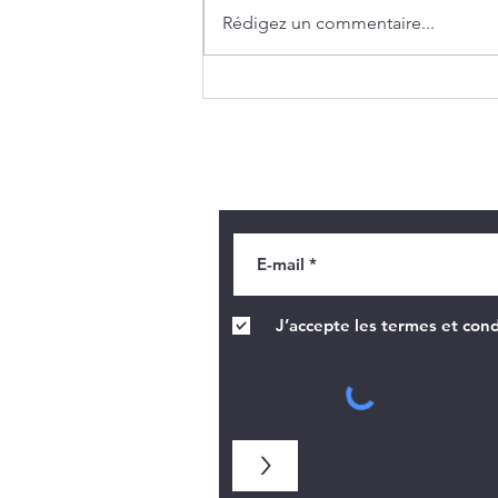
Rédigez un commentaire...
Des peintures au pied des
vitraux
Recevoir des informatio
J’accepte les termes et cond
>