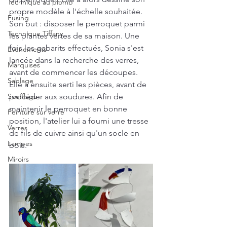
Technique au plomb
propre modèle à l'échelle souhaitée. 
Fusing
Son but : disposer le perroquet parmi 
Technique Tiffany
les plantes vertes de sa maison. Une 
fois les gabarits effectués, Sonia s'est 
Evénements
lancée dans la recherche des verres, 
Marquises
avant de commencer les découpes. 
Sablage
Elle a ensuite serti les pièces, avant de 
Soufflage
procéder aux soudures. Afin de 
maintenir le perroquet en bonne 
Peinture sur verre
position, l'atelier lui a fourni une tresse 
Verres
de fils de cuivre ainsi qu'un socle en 
Lampes
bois. 
Miroirs