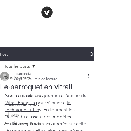
LE VITRAIL
FRANÇAIS
Post
Tous les posts
lucseconda
Tous les posts
5 sept. 2023
1 min de lecture
Le perroquet en vitrail
stages
Sonia a passé une journée à l'atelier du 
Restauration de vitraux
Vitrail Français
 pour s'initier à 
la 
Création de vitraux
technique Tiffany
. En tournant les 
Editions
pages du classeur des modèles 
A la découverte des vitraux
réalisables, Sonia s'est arrêtée sur celle 
du perroquet. Elle a alors dessiné son 