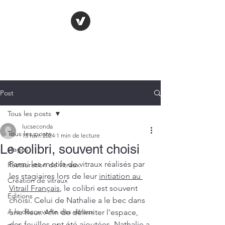
LE VITRAIL
FRANÇAIS
Post
Tous les posts
lucseconda
Tous les posts
15 févr. 2024
1 min de lecture
Le colibri, souvent choisi
stages
Parmi les motifs de vitraux réalisés par 
Restauration de vitraux
les stagiaires lors de leur 
initiation au 
Création de vitraux
Vitrail Français
, le colibri est souvent 
Editions
choisi. Celui de Nathalie a le bec dans 
A la découverte des vitraux
une fleur. Afin de délimiter l'espace, 
des feuilles ont été ajoutées. Nathalie a 