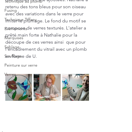
Technique au plomb
retenu des tons bleus pour son oiseau 
Fusing
avec des variations dans le verre pour 
Technique Tiffany
imiter le plumage. Le fond du motif se 
compose de verres texturés. L'atelier a 
Evénements
prêté main forte à Nathalie pour la 
Marquises
découpe de ces verres ainsi  que pour 
Sablage
l'encadrement du vitrail avec un plomb 
Soufflage
en forme de U. 
Peinture sur verre
Verres
Lampes
Miroirs