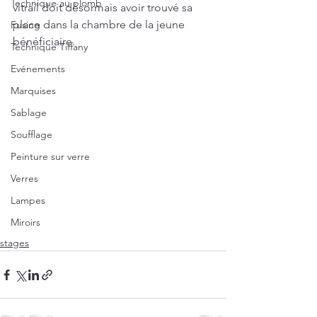
Technique au plomb
vitrail doit désormais avoir trouvé sa 
place dans la chambre de la jeune 
Fusing
bénéficiaire.
Technique Tiffany
Evénements
Marquises
Sablage
Soufflage
Peinture sur verre
Verres
Lampes
Miroirs
stages