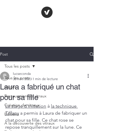
LE VITRAIL
FRANÇAIS
Post
Tous les posts
lucseconda
Tous les posts
30 nov. 2023
1 min de lecture
Laura a fabriqué un chat
stages
pour sa fille
Restauration de vitraux
Création de vitraux
Le stage d'initiation
 à 
la technique 
Tiffany
 a permis à Laura de fabriquer un 
Editions
chat pour sa fille. Ce chat rose se 
A la découverte des vitraux
repose tranquillement sur la lune. Ce 