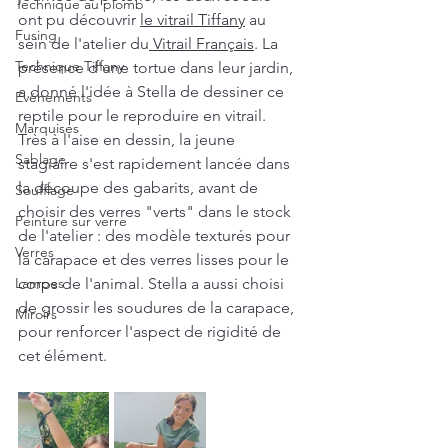
Technique au plomb
ont pu découvrir 
le vitrail Tiffany
 au 
Fusing
sein de l'atelier du
 Vitrail Français
. La 
Technique Tiffany
présence d'une tortue dans leur jardin, 
a donné l'idée à Stella de dessiner ce 
Evénements
reptile pour le reproduire en vitrail. 
Marquises
Très à l'aise en dessin, la jeune 
Sablage
stagiaire s'est rapidement lancée dans 
la découpe des gabarits, avant de 
Soufflage
choisir des verres "verts" dans le stock 
Peinture sur verre
de l'atelier : des modèle texturés pour 
Verres
la carapace et des verres lisses pour le 
Lampes
corps de l'animal. Stella a aussi choisi 
de grossir les soudures de la carapace, 
Miroirs
pour renforcer l'aspect de rigidité de 
cet élément. 