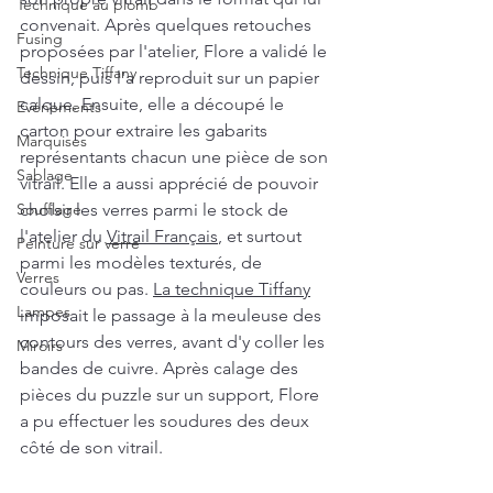
Technique au plomb
convenait. Après quelques retouches 
Fusing
proposées par l'atelier, Flore a validé le 
Technique Tiffany
dessin, puis l'a reproduit sur un papier 
calque. Ensuite, elle a découpé le 
Evénements
carton pour extraire les gabarits 
Marquises
représentants chacun une pièce de son 
Sablage
vitrail. Elle a aussi apprécié de pouvoir 
Soufflage
choisir les verres parmi le stock de 
l'atelier du 
Vitrail Français
, et surtout 
Peinture sur verre
parmi les modèles texturés, de 
Verres
couleurs ou pas. 
La technique Tiffany
Lampes
imposait le passage à la meuleuse des 
contours des verres, avant d'y coller les 
Miroirs
bandes de cuivre. Après calage des 
pièces du puzzle sur un support, Flore 
a pu effectuer les soudures des deux 
côté de son vitrail.