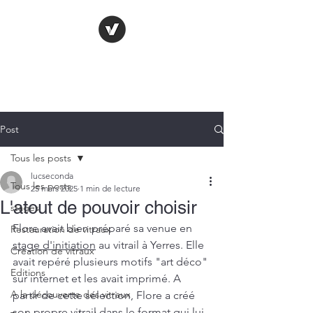
LE VITRAIL
FRANÇAIS
Post
Tous les posts
lucseconda
Tous les posts
25 mars 2025
1 min de lecture
L'atout de pouvoir choisir
stages
Flore avait bien préparé sa venue en 
Restauration de vitraux
stage d'initiation
 au vitrail à Yerres. Elle 
Création de vitraux
avait repéré plusieurs motifs "art déco" 
Editions
sur internet et les avait imprimé. A 
A la découverte des vitraux
partir de cette sélection, Flore a créé 
son propre vitrail dans le format qui lui 