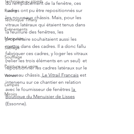
Technique au plomb
du remplacement de la fenêtre, ces 
cadres ont pu être repositionnés sur 
Fusing
les nouveaux châssis. Mais, pour les 
Technique Tiffany
vitraux latéraux qui étaient tenus dans 
Evénements
la feuillure des fenêtres, les 
Marquises
propriétaire souhaitaient aussi les 
mettre dans des cadres. Il a donc fallu 
Sablage
fabriquer ces cadres, y loger les vitraux 
Soufflage
(relier les trois éléments en un seul)  et 
Peinture sur verre
repositionner les cadres latéraux sur le 
nouveau châssis.
 Le Vitrail Français
 est 
Verres
intervenu sur ce chantier en relation 
Lampes
avec le fournisseur de fenêtres 
la 
Miroirs
Boutique du Menuisier de Lisses
(Essonne).