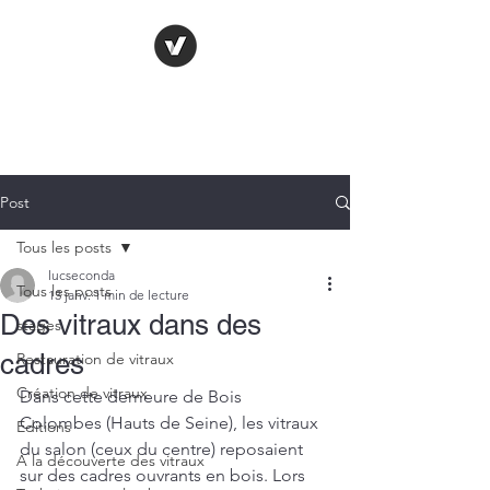
LE VITRAIL
FRANÇAIS
Post
Tous les posts
lucseconda
Tous les posts
13 janv.
1 min de lecture
Des vitraux dans des
stages
cadres
Restauration de vitraux
Création de vitraux
Dans cette demeure de Bois 
Colombes (Hauts de Seine), les vitraux 
Editions
du salon (ceux du centre) reposaient 
A la découverte des vitraux
sur des cadres ouvrants en bois. Lors 