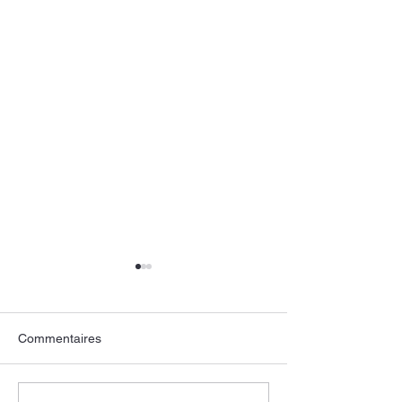
Commentaires
Un pokemon en vitrail