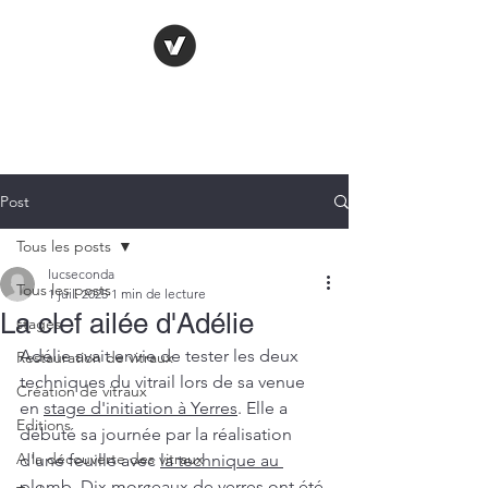
LE VITRAIL
FRANÇAIS
Post
Tous les posts
lucseconda
Tous les posts
1 juil. 2025
1 min de lecture
La clef ailée d'Adélie
stages
Adélie avait envie de tester les deux 
Restauration de vitraux
techniques du vitrail lors de sa venue 
Création de vitraux
en 
stage d'initiation à Yerres
. Elle a 
Editions
débuté sa journée par la réalisation 
A la découverte des vitraux
d'une feuille avec 
la technique au 
plomb
. Dix morceaux de verres ont été 