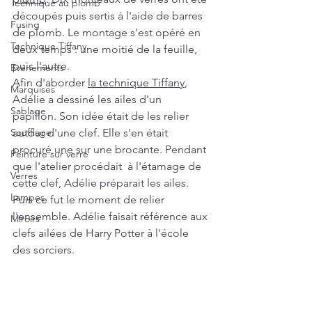
Technique au plomb
découpés puis sertis à l'aide de barres 
Fusing
de plomb. Le montage s'est opéré en 
Technique Tiffany
deux temps : une moitié de la feuille, 
puis l'autre. 
Evénements
Afin d'aborder 
la technique Tiffany
, 
Marquises
Adélie a dessiné les ailes d'un 
Sablage
papillon. Son idée était de les relier 
Soufflage
autour d'une clef. Elle s'en était 
procuré une sur une brocante. Pendant 
Peinture sur verre
que l'atelier procédait  à l'étamage de 
Verres
cette clef, Adélie préparait les ailes. 
Lampes
Puis ce fut le moment de relier 
l'ensemble. Adélie faisait référence aux 
Miroirs
clefs ailées de Harry Potter à l'école 
des sorciers.