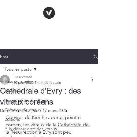
LE VITRAIL
FRANÇAIS
Post
Tous les posts
lucseconda
Tous les posts
30 janv. 2022
1 min de lecture
Cathédrale d'Evry : des
stages
vitraux coréens
Restauration de vitraux
Création de vitraux
Dernière mise à jour :
17 mars 2025
Oeuvres de Kim En Joong, peintre 
Editions
coréen, les vitraux de la 
Cathédrale de 
A la découverte des vitraux
la Résurrection à Evry
 sont peu 