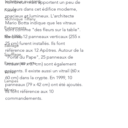
Technique au plomb
nombreux mais apportent un peu de 
couleurs dans cet édifice moderne, 
Fusing
spacieux et lumineux. L'architecte 
Technique Tiffany
Mario Botta indique que les vitraux 
Evénements
sont comme "des fleurs sur la table". 
En 1998, 12 panneaux verticaux (255 x 
Marquises
25 cm) furent installés. Ils font 
Sablage
référence aux 12 Apôtres. Autour de la 
Soufflage
"Porte du Pape", 25 panneaux de 
Peinture sur verre
vitraux (49 x 37 cm) sont également 
présents. Il existe aussi un vitrail (60 x 
Verres
60 cm) dans la crypte. En 1999, 10 
Lampes
panneaux (79 x 42 cm) ont été ajoutés. 
Miroirs
Ils font référence aux 10 
commandements.