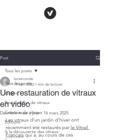
LE VITRAIL
FRANÇAIS
Post
Tous les posts
lucseconda
Tous les posts
19 déc. 2022
1 min de lecture
Une restauration de vitraux
stages
en vidéo
Restauration de vitraux
Création de vitraux
Dernière mise à jour :
16 mars 2025
Les vitraux d'un jardin d'hiver ont 
Editions
récemment été restaurés par 
le Vitrail 
A la découverte des vitraux
Français
 qui a, au cours de ces 