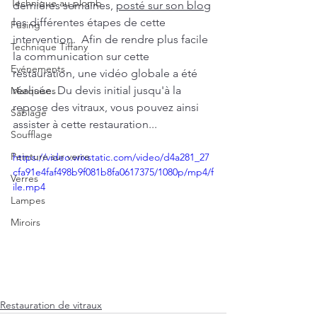
Technique au plomb
dernières semaines, 
posté sur son blog
les différentes étapes de cette 
Fusing
intervention.  Afin de rendre plus facile 
Technique Tiffany
la communication sur cette 
Evénements
restauration, une vidéo globale a été 
réalisée. Du devis initial jusqu'à la 
Marquises
repose des vitraux, vous pouvez ainsi 
Sablage
assister à cette restauration... 
Soufflage
Peinture sur verre
https://video.wixstatic.com/video/d4a281_27
cfa91e4faf498b9f081b8fa0617375/1080p/mp4/f
Verres
ile.mp4
Lampes
Miroirs
Restauration de vitraux