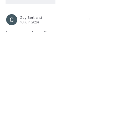
J'aime
Répondre
Guy Bertrand
10 juin 2024
bravo et continuez Guy
J'aime
Répondre
Recevoir des informations
>
J’accepte les termes et
conditions
Le Vitrail Français