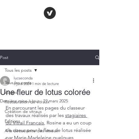
LE VITRAIL
FRANÇAIS
Post
Tous les posts
lucseconda
Tous les posts
8 juin 2024
1 min de lecture
Une fleur de lotus colorée
stages
Dernière mise à jour :
19 mars 2025
Restauration de vitraux
En parcourant les pages du classeur 
Création de vitraux
des travaux réalisés par les 
stagiaires 
Editions
du Vitrail Français
, Rosine a eu un coup 
de coeur pour la fleur de lotus réalisée 
A la découverte des vitraux
par 
Marie-Madeleine
 quelques 