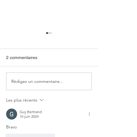
2 commentaires
Un pokemon en vitrail
Des courbes et d
Rédigez un commentaire...
Les plus récents
Guy Bertrand
10 juin 2024
Bravo