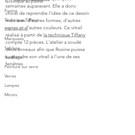
Technique au plomb
semaines auparavant. Elle a donc 
Fusing
choisi de reprendre l'idée de ce dessin 
Technique Tiffany
mais avec d'autres formes, d'autres 
verres et d'autres couleurs. Ce vitrail 
Evénements
réalisé à partir de 
la technique Tiffany
Marquises
compte 12 pièces. L'atelier a soudé 
Sablage
deux anneaux afin que Rosine puisse  
suspendre son vitrail à l'une de ses 
Soufflage
fenêtres.   
Peinture sur verre
Verres
Lampes
Miroirs